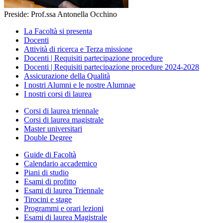
Preside: Prof.ssa Antonella Occhino
La Facoltà si presenta
Docenti
Attività di ricerca e Terza missione
Docenti | Requisiti partecipazione procedure
Docenti | Requisiti partecipazione procedure 2024-2028
Assicurazione della Qualità
I nostri Alumni e le nostre Alumnae
I nostri corsi di laurea
Corsi di laurea triennale
Corsi di laurea magistrale
Master universitari
Double Degree
Guide di Facoltà
Calendario accademico
Piani di studio
Esami di profitto
Esami di laurea Triennale
Tirocini e stage
Programmi e orari lezioni
Esami di laurea Magistrale