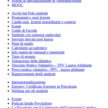
Scuola di specializzazione in Neuropsicologia
MOOC
Avvisi dal Polo studenti
Programmi e orari lezioni
Cambi aula, lezioni straordinarie e sospese
Esami
Guide di Facoltà
Studenti con esigenze particolari
Servizio tirocini post laurea
Piani di studio
Calendario accademico
Info matricole triennali e magistrali
Tutor di gruppo
Valutazione della didattica
Tirocinio Pratico Valutativo – TPV Laurea Abilitante
Prova pratica valutativa - PPV - laurea abilitante
Rappresentanti degli studenti
Internazionalizzazione
Europsy: Certificato Europeo in Psicologia
Webinar per gli studenti
Eventi
Podcast Inside Psychology
La Psicologia per il Centenario dell’Università Cattolica