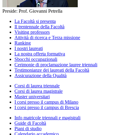
Preside: Prof. Giovanni Petrella
La Facoltà si presenta
Il trentennale della Facoltà
Visiting professors
Attività di ricerca e Terza missione
Ranking
I nostri laureati
La nostra offerta formativa
Sbocchi occupazionali
Cerimonie di proclamazione lauree triennali
Testimonianze dei laureati della Facoltà
Assicurazione della Qualità
Corsi di laurea triennale
Corsi di laurea magistrale
Master universitari
I corsi presso il campus di Milano
I corsi presso il campus di Brescia
Info matricole triennali e magistrali
Guide di Facoltà
Piani di studio
Calendario accademico