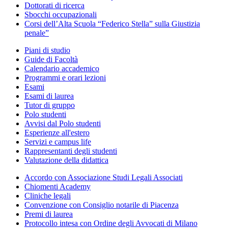
Dottorati di ricerca
Sbocchi occupazionali
Corsi dell’Alta Scuola “Federico Stella” sulla Giustizia
penale”
Piani di studio
Guide di Facoltà
Calendario accademico
Programmi e orari lezioni
Esami
Esami di laurea
Tutor di gruppo
Polo studenti
Avvisi dal Polo studenti
Esperienze all'estero
Servizi e campus life
Rappresentanti degli studenti
Valutazione della didattica
Accordo con Associazione Studi Legali Associati
Chiomenti Academy
Cliniche legali
Convenzione con Consiglio notarile di Piacenza
Premi di laurea
Protocollo intesa con Ordine degli Avvocati di Milano