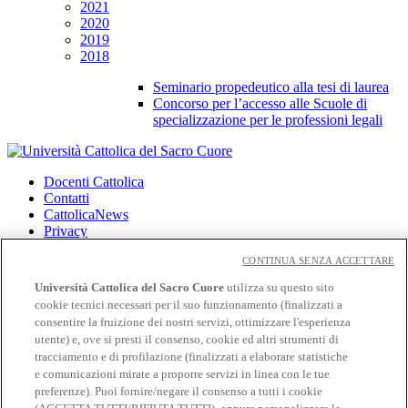
2021
2020
2019
2018
Seminario propedeutico alla tesi di laurea
Concorso per l’accesso alle Scuole di
specializzazione per le professioni legali
Docenti Cattolica
Contatti
CattolicaNews
Privacy
Cookies
CONTINUA SENZA ACCETTARE
CloudMail
Università Cattolica del Sacro Cuore
utilizza su questo sito
CloudMail iCatt
cookie tecnici necessari per il suo funzionamento (finalizzati a
Wifi e Eduroam
consentire la fruizione dei nostri servizi, ottimizzare l'esperienza
utente) e, ove si presti il consenso, cookie ed altri strumenti di
Seguici su:
tracciamento e di profilazione (finalizzati a elaborare statistiche
Facebook
e comunicazioni mirate a proporre servizi in linea con le tue
Twitter
preferenze). Puoi fornire/negare il consenso a tutti i cookie
Instagram