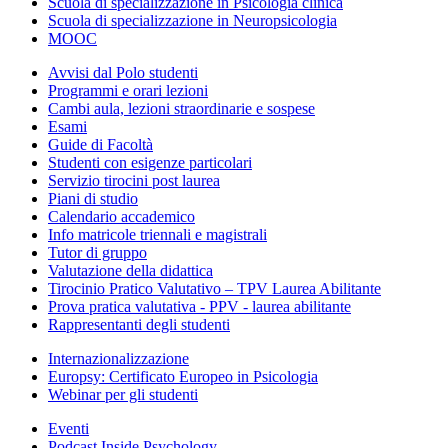
Scuola di specializzazione in Psicologia clinica
Scuola di specializzazione in Neuropsicologia
MOOC
Avvisi dal Polo studenti
Programmi e orari lezioni
Cambi aula, lezioni straordinarie e sospese
Esami
Guide di Facoltà
Studenti con esigenze particolari
Servizio tirocini post laurea
Piani di studio
Calendario accademico
Info matricole triennali e magistrali
Tutor di gruppo
Valutazione della didattica
Tirocinio Pratico Valutativo – TPV Laurea Abilitante
Prova pratica valutativa - PPV - laurea abilitante
Rappresentanti degli studenti
Internazionalizzazione
Europsy: Certificato Europeo in Psicologia
Webinar per gli studenti
Eventi
Podcast Inside Psychology