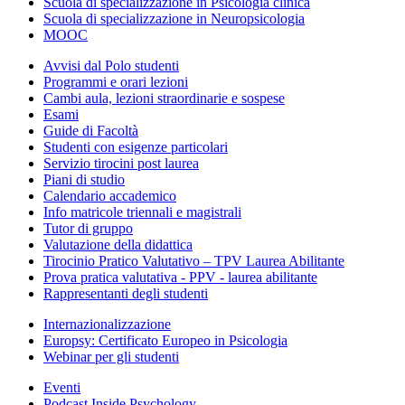
Scuola di specializzazione in Psicologia clinica
Scuola di specializzazione in Neuropsicologia
MOOC
Avvisi dal Polo studenti
Programmi e orari lezioni
Cambi aula, lezioni straordinarie e sospese
Esami
Guide di Facoltà
Studenti con esigenze particolari
Servizio tirocini post laurea
Piani di studio
Calendario accademico
Info matricole triennali e magistrali
Tutor di gruppo
Valutazione della didattica
Tirocinio Pratico Valutativo – TPV Laurea Abilitante
Prova pratica valutativa - PPV - laurea abilitante
Rappresentanti degli studenti
Internazionalizzazione
Europsy: Certificato Europeo in Psicologia
Webinar per gli studenti
Eventi
Podcast Inside Psychology