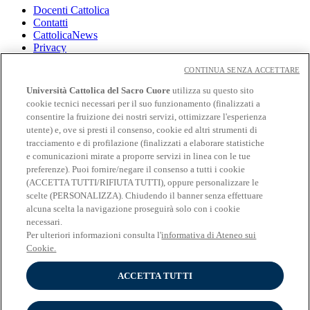
Docenti Cattolica
Contatti
CattolicaNews
Privacy
Cookies
CONTINUA SENZA ACCETTARE
CloudMail
Università Cattolica del Sacro Cuore
utilizza su questo sito
CloudMail iCatt
cookie tecnici necessari per il suo funzionamento (finalizzati a
Wifi e Eduroam
consentire la fruizione dei nostri servizi, ottimizzare l'esperienza
utente) e, ove si presti il consenso, cookie ed altri strumenti di
Seguici su:
tracciamento e di profilazione (finalizzati a elaborare statistiche
Facebook
e comunicazioni mirate a proporre servizi in linea con le tue
Twitter
preferenze). Puoi fornire/negare il consenso a tutti i cookie
Instagram
(ACCETTA TUTTI/RIFIUTA TUTTI), oppure personalizzare le
Linkedin
scelte (PERSONALIZZA). Chiudendo il banner senza effettuare
YouTube
alcuna scelta la navigazione proseguirà solo con i cookie
necessari.
UNIVERSITÀ CATTOLICA
Per ulteriori informazioni consulta l'
informativa di Ateneo sui
del Sacro Cuore
Cookie.
LARGO A. GEMELLI, 1 - 20123 Milano
ACCETTA TUTTI
C.F. & P.IVA 02133120150
COPYRIGHT ©2009-2018 - UNIVERSITÀ CATTOLICA DEL SACRO CUORE