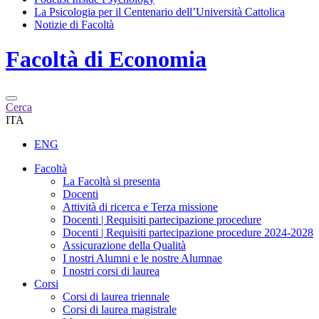
La Psicologia per il Centenario dell’Università Cattolica
Notizie di Facoltà
Facoltà di
Economia
Cerca
ITA
ENG
Facoltà
La Facoltà si presenta
Docenti
Attività di ricerca e Terza missione
Docenti | Requisiti partecipazione procedure
Docenti | Requisiti partecipazione procedure 2024-2028
Assicurazione della Qualità
I nostri Alumni e le nostre Alumnae
I nostri corsi di laurea
Corsi
Corsi di laurea triennale
Corsi di laurea magistrale