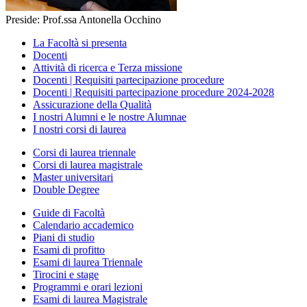
Preside: Prof.ssa Antonella Occhino
La Facoltà si presenta
Docenti
Attività di ricerca e Terza missione
Docenti | Requisiti partecipazione procedure
Docenti | Requisiti partecipazione procedure 2024-2028
Assicurazione della Qualità
I nostri Alumni e le nostre Alumnae
I nostri corsi di laurea
Corsi di laurea triennale
Corsi di laurea magistrale
Master universitari
Double Degree
Guide di Facoltà
Calendario accademico
Piani di studio
Esami di profitto
Esami di laurea Triennale
Tirocini e stage
Programmi e orari lezioni
Esami di laurea Magistrale