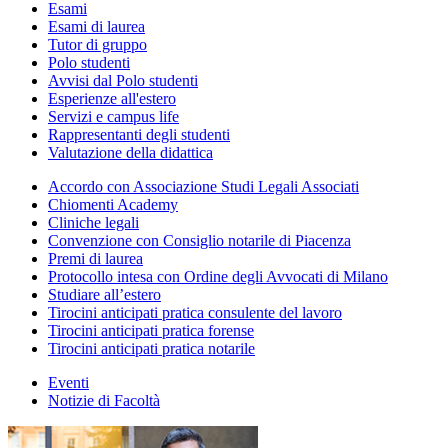
Esami
Esami di laurea
Tutor di gruppo
Polo studenti
Avvisi dal Polo studenti
Esperienze all'estero
Servizi e campus life
Rappresentanti degli studenti
Valutazione della didattica
Accordo con Associazione Studi Legali Associati
Chiomenti Academy
Cliniche legali
Convenzione con Consiglio notarile di Piacenza
Premi di laurea
Protocollo intesa con Ordine degli Avvocati di Milano
Studiare all’estero
Tirocini anticipati pratica consulente del lavoro
Tirocini anticipati pratica forense
Tirocini anticipati pratica notarile
Eventi
Notizie di Facoltà