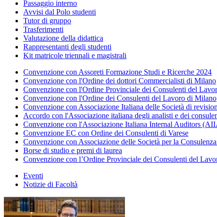
Passaggio interno
Avvisi dal Polo studenti
Tutor di gruppo
Trasferimenti
Valutazione della didattica
Rappresentanti degli studenti
Kit matricole triennali e magistrali
Convenzione con Assoreti Formazione Studi e Ricerche 2024
Convenzione con l'Ordine dei dottori Commercialisti di Milano
Convenzione con l'Ordine Provinciale dei Consulenti del Lav
Convenzione con l'Ordine dei Consulenti del Lavoro di Milano
Convenzione con Associazione Italiana delle Società di revis
Accordo con l'Associazione italiana degli analisti e dei consule
Convenzione con l'Associazione Italiana Internal Auditors (AI
Convenzione EC con Ordine dei Consulenti di Varese
Convenzione con Associazione delle Società per la Consulenza a
Borse di studio e premi di laurea
Convenzione con l’Ordine Provinciale dei Consulenti del Lavo
Eventi
Notizie di Facoltà