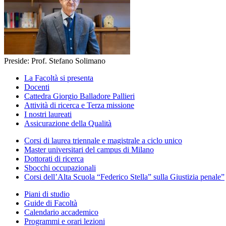
Preside: Prof. Stefano Solimano
La Facoltà si presenta
Docenti
Cattedra Giorgio Balladore Pallieri
Attività di ricerca e Terza missione
I nostri laureati
Assicurazione della Qualità
Corsi di laurea triennale e magistrale a ciclo unico
Master universitari del campus di Milano
Dottorati di ricerca
Sbocchi occupazionali
Corsi dell’Alta Scuola “Federico Stella” sulla Giustizia penale”
Piani di studio
Guide di Facoltà
Calendario accademico
Programmi e orari lezioni