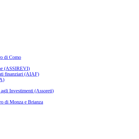
oro di Como
ione (ASSIREVI)
nti finanziari (AIAF)
IA)
gli Investimenti (Assoreti)
ro di Monza e Brianza