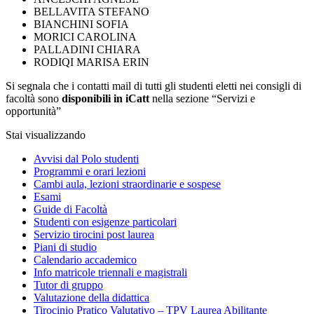
BELLAVITA STEFANO
BIANCHINI SOFIA
MORICI CAROLINA
PALLADINI CHIARA
RODIQI MARISA ERIN
Si segnala che i contatti mail di tutti gli studenti eletti nei consigli di
facoltà sono
disponibili in iCatt
nella sezione “Servizi e
opportunità”
Stai visualizzando
Avvisi dal Polo studenti
Programmi e orari lezioni
Cambi aula, lezioni straordinarie e sospese
Esami
Guide di Facoltà
Studenti con esigenze particolari
Servizio tirocini post laurea
Piani di studio
Calendario accademico
Info matricole triennali e magistrali
Tutor di gruppo
Valutazione della didattica
Tirocinio Pratico Valutativo – TPV Laurea Abilitante