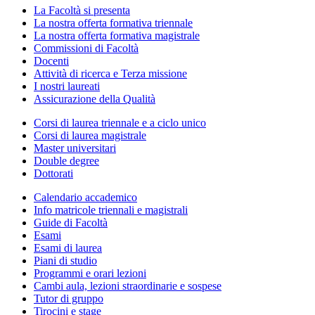
La Facoltà si presenta
La nostra offerta formativa triennale
La nostra offerta formativa magistrale
Commissioni di Facoltà
Docenti
Attività di ricerca e Terza missione
I nostri laureati
Assicurazione della Qualità
Corsi di laurea triennale e a ciclo unico
Corsi di laurea magistrale
Master universitari
Double degree
Dottorati
Calendario accademico
Info matricole triennali e magistrali
Guide di Facoltà
Esami
Esami di laurea
Piani di studio
Programmi e orari lezioni
Cambi aula, lezioni straordinarie e sospese
Tutor di gruppo
Tirocini e stage