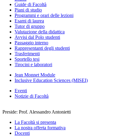
Guide di Facoltà
Piani di studio
Programmi e orari delle lezioni
Esami di laurea
Tutor di gruppo
Valutazione della didattica
Avvisi dal Polo studenti
Passaggio interno
Rappresentanti degli studenti
Trasferimenti
Sportello tesi
Tirocini e laboratori
Jean Monnet Module
Inclusive Education Sciences (MISEI)
Eventi
Notizie di Facoltà
Preside: Prof. Alessandro Antonietti
La Facoltà si presenta
La nostra offerta formativa
Docenti