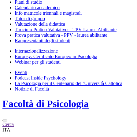
Piani di studio
Calendario accademico
Info matricole triennali e magistrali
Tutor di gruppo
Valutazione della didattica
Tirocinio Pratico Valutativo – TPV Laurea Abilitante
Prova pratica valutativa - PPV - laurea abilitante
Rappresentanti degli studenti
Internazionalizzazione
Europsy: Certificato Europeo in Psicologia
Webinar per gli studenti
Eventi
Podcast Inside Psychology
La Psicologia per il Centenario dell’Università Cattolica
Notizie di Facoltà
Facoltà di
Psicologia
Cerca
ITA