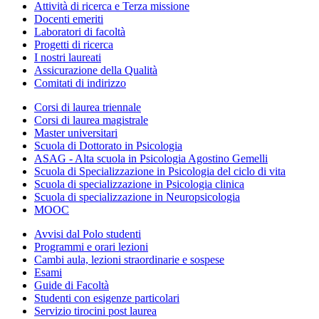
Attività di ricerca e Terza missione
Docenti emeriti
Laboratori di facoltà
Progetti di ricerca
I nostri laureati
Assicurazione della Qualità
Comitati di indirizzo
Corsi di laurea triennale
Corsi di laurea magistrale
Master universitari
Scuola di Dottorato in Psicologia
ASAG - Alta scuola in Psicologia Agostino Gemelli
Scuola di Specializzazione in Psicologia del ciclo di vita
Scuola di specializzazione in Psicologia clinica
Scuola di specializzazione in Neuropsicologia
MOOC
Avvisi dal Polo studenti
Programmi e orari lezioni
Cambi aula, lezioni straordinarie e sospese
Esami
Guide di Facoltà
Studenti con esigenze particolari
Servizio tirocini post laurea