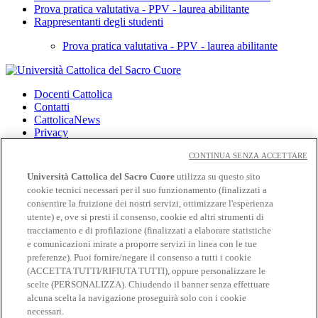
Prova pratica valutativa - PPV - laurea abilitante
Rappresentanti degli studenti
Prova pratica valutativa - PPV - laurea abilitante
Docenti Cattolica
Contatti
CattolicaNews
Privacy
Cookies
CONTINUA SENZA ACCETTARE
CloudMail
Università Cattolica del Sacro Cuore
utilizza su questo sito
CloudMail iCatt
cookie tecnici necessari per il suo funzionamento (finalizzati a
Wifi e Eduroam
consentire la fruizione dei nostri servizi, ottimizzare l'esperienza
utente) e, ove si presti il consenso, cookie ed altri strumenti di
Seguici su:
tracciamento e di profilazione (finalizzati a elaborare statistiche
Facebook
e comunicazioni mirate a proporre servizi in linea con le tue
Twitter
preferenze). Puoi fornire/negare il consenso a tutti i cookie
Instagram
(ACCETTA TUTTI/RIFIUTA TUTTI), oppure personalizzare le
Linkedin
scelte (PERSONALIZZA). Chiudendo il banner senza effettuare
YouTube
alcuna scelta la navigazione proseguirà solo con i cookie
necessari.