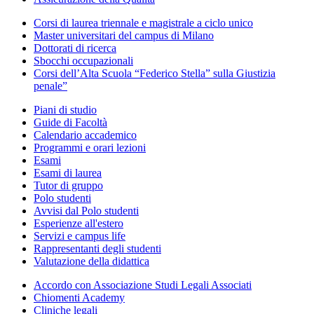
Corsi di laurea triennale e magistrale a ciclo unico
Master universitari del campus di Milano
Dottorati di ricerca
Sbocchi occupazionali
Corsi dell’Alta Scuola “Federico Stella” sulla Giustizia
penale”
Piani di studio
Guide di Facoltà
Calendario accademico
Programmi e orari lezioni
Esami
Esami di laurea
Tutor di gruppo
Polo studenti
Avvisi dal Polo studenti
Esperienze all'estero
Servizi e campus life
Rappresentanti degli studenti
Valutazione della didattica
Accordo con Associazione Studi Legali Associati
Chiomenti Academy
Cliniche legali