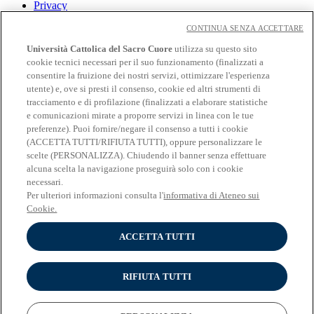
Privacy
Cookies
CONTINUA SENZA ACCETTARE
CloudMail
Università Cattolica del Sacro Cuore
utilizza su questo sito
CloudMail iCatt
cookie tecnici necessari per il suo funzionamento (finalizzati a
Wifi e Eduroam
consentire la fruizione dei nostri servizi, ottimizzare l'esperienza
utente) e, ove si presti il consenso, cookie ed altri strumenti di
Seguici su:
tracciamento e di profilazione (finalizzati a elaborare statistiche
Facebook
e comunicazioni mirate a proporre servizi in linea con le tue
Twitter
preferenze). Puoi fornire/negare il consenso a tutti i cookie
Instagram
(ACCETTA TUTTI/RIFIUTA TUTTI), oppure personalizzare le
Linkedin
scelte (PERSONALIZZA). Chiudendo il banner senza effettuare
YouTube
alcuna scelta la navigazione proseguirà solo con i cookie
necessari.
UNIVERSITÀ CATTOLICA
Per ulteriori informazioni consulta l'
informativa di Ateneo sui
del Sacro Cuore
Cookie.
LARGO A. GEMELLI, 1 - 20123 Milano
ACCETTA TUTTI
C.F. & P.IVA 02133120150
COPYRIGHT ©2009-2018 - UNIVERSITÀ CATTOLICA DEL SACRO CUORE
RIFIUTA TUTTI
© Università Cattolica del Sacro Cuore - Largo A. Gemelli 1, 20123
Milano - PI 02133120150 -
Cookie Policy
-
Impostazione dei
Cookies
-
Privacy
.