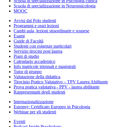
Scuola di specializzazione in Psicologia clinica
Scuola di specializzazione in Neuropsicologia
MOOC
Avvisi dal Polo studenti
Programmi e orari lezioni
Cambi aula, lezioni straordinarie e sospese
Esami
Guide di Facoltà
Studenti con esigenze particolari
Servizio tirocini post laurea
Piani di studio
Calendario accademico
Info matricole triennali e magistrali
Tutor di gruppo
Valutazione della didattica
Tirocinio Pratico Valutativo – TPV Laurea Abilitante
Prova pratica valutativa - PPV - laurea abilitante
Rappresentanti degli studenti
Internazionalizzazione
Europsy: Certificato Europeo in Psicologia
Webinar per gli studenti
Eventi
Podcast Inside Psychology