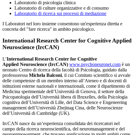
Laboratorio di psicologia clinica
Laboratorio di culture organizzative e di consumo
Laboratorio di ricerca sui processi di mediazione
I Laboratori nel loro insieme consentono un'esperienza diretta e
concreta del "fare ricerca" in ambito psicologico.
International Research Center for Cognitive Applied
Neuroscience (IrcCAN)
L’
International Research Center for Cognitive
Applied Neuroscience (IrcCAN)
www.psychoneuronet.com
è un
neonato Centro di ricerca della facoltà di Psicologia, guidato dalla
professoressa
Michela Balconi
, il cui Comitato scientifico si avvale
delle competenze di un membro interno all’Ateneo e di docenti di
istituzioni esterne nazionali e internazionali, come il dipartimento di
Medicina sperimentale dell’Università di Genova, il settore della
Psicopatologia dell’Università libera di Bruxelles, della Psicologia
cognitiva dell’Università di Lille, del Data Science e Engeneering
management dell’Università Zhejinag Cina, delle Neuroscienze
dell’Università di Cambridge (UK).
IrcCAN nasce da un’esperienza consolidata dei ricercatori nel
campo della ricerca neuroscientifica, del neuromanagement e del
neuroempowerment, che trovano applicazione in molti ambiti come