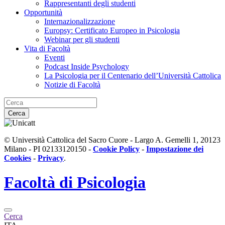
Rappresentanti degli studenti
Opportunità
Internazionalizzazione
Europsy: Certificato Europeo in Psicologia
Webinar per gli studenti
Vita di Facoltà
Eventi
Podcast Inside Psychology
La Psicologia per il Centenario dell’Università Cattolica
Notizie di Facoltà
Cerca
© Università Cattolica del Sacro Cuore - Largo A. Gemelli 1, 20123
Milano - PI 02133120150 -
Cookie Policy
-
Impostazione dei
Cookies
-
Privacy
.
Facoltà di
Psicologia
Cerca