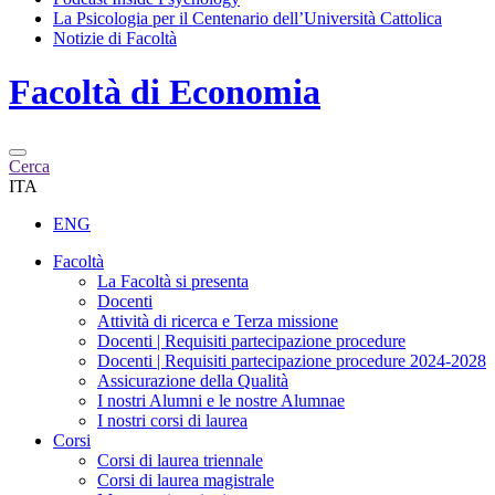
La Psicologia per il Centenario dell’Università Cattolica
Notizie di Facoltà
Facoltà di
Economia
Cerca
ITA
ENG
Facoltà
La Facoltà si presenta
Docenti
Attività di ricerca e Terza missione
Docenti | Requisiti partecipazione procedure
Docenti | Requisiti partecipazione procedure 2024-2028
Assicurazione della Qualità
I nostri Alumni e le nostre Alumnae
I nostri corsi di laurea
Corsi
Corsi di laurea triennale
Corsi di laurea magistrale