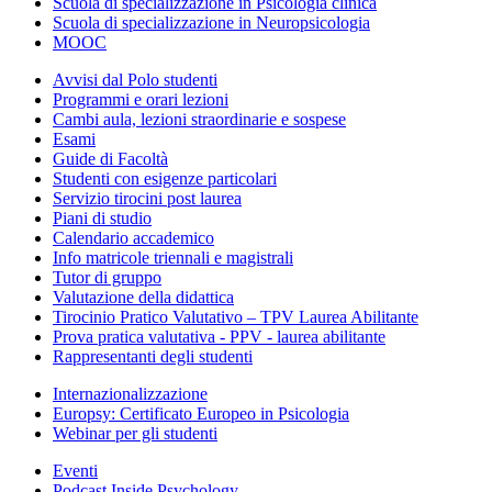
Scuola di specializzazione in Psicologia clinica
Scuola di specializzazione in Neuropsicologia
MOOC
Avvisi dal Polo studenti
Programmi e orari lezioni
Cambi aula, lezioni straordinarie e sospese
Esami
Guide di Facoltà
Studenti con esigenze particolari
Servizio tirocini post laurea
Piani di studio
Calendario accademico
Info matricole triennali e magistrali
Tutor di gruppo
Valutazione della didattica
Tirocinio Pratico Valutativo – TPV Laurea Abilitante
Prova pratica valutativa - PPV - laurea abilitante
Rappresentanti degli studenti
Internazionalizzazione
Europsy: Certificato Europeo in Psicologia
Webinar per gli studenti
Eventi
Podcast Inside Psychology