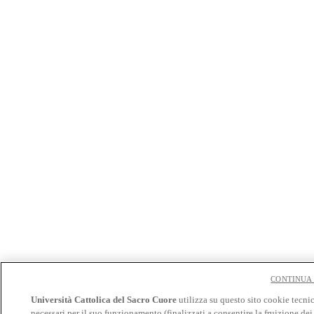
CONTINUA
Università Cattolica del Sacro Cuore
utilizza su questo sito cookie tecni
necessari per il suo funzionamento (finalizzati a consentire la fruizione dei