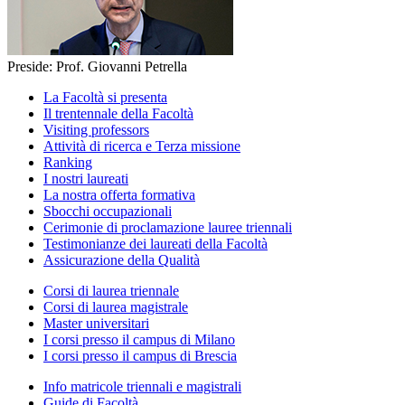
Preside: Prof. Giovanni Petrella
La Facoltà si presenta
Il trentennale della Facoltà
Visiting professors
Attività di ricerca e Terza missione
Ranking
I nostri laureati
La nostra offerta formativa
Sbocchi occupazionali
Cerimonie di proclamazione lauree triennali
Testimonianze dei laureati della Facoltà
Assicurazione della Qualità
Corsi di laurea triennale
Corsi di laurea magistrale
Master universitari
I corsi presso il campus di Milano
I corsi presso il campus di Brescia
Info matricole triennali e magistrali
Guide di Facoltà