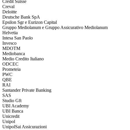
Credit Suisse
Creval
Deloitte
Deutsche Bank SpA
Epsilon Sgr e Eurizon Capital
Gruppo Mediolanum e Gruppo Assicurativo Mediolanum
Helvetia
Intesa San Paolo
Invesco
MDOTM
Mediobanca
Medio Credito Italiano
ODCEC
Prometeia
PWC
QBE
RAI
Santander Private Banking
SAS
Studio Gft
UBI Academy
UBI Banca
Unicredit
Unipol
UnipolSai Assicurazioni