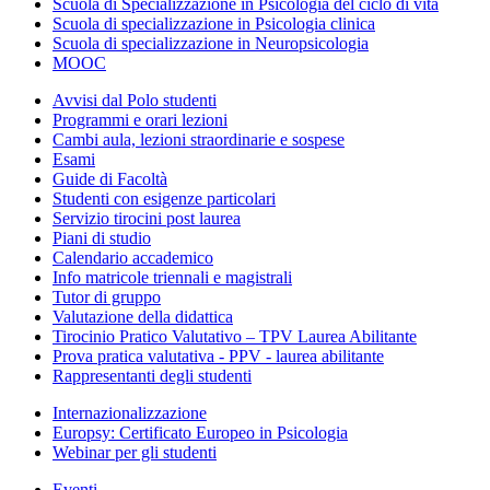
Scuola di Specializzazione in Psicologia del ciclo di vita
Scuola di specializzazione in Psicologia clinica
Scuola di specializzazione in Neuropsicologia
MOOC
Avvisi dal Polo studenti
Programmi e orari lezioni
Cambi aula, lezioni straordinarie e sospese
Esami
Guide di Facoltà
Studenti con esigenze particolari
Servizio tirocini post laurea
Piani di studio
Calendario accademico
Info matricole triennali e magistrali
Tutor di gruppo
Valutazione della didattica
Tirocinio Pratico Valutativo – TPV Laurea Abilitante
Prova pratica valutativa - PPV - laurea abilitante
Rappresentanti degli studenti
Internazionalizzazione
Europsy: Certificato Europeo in Psicologia
Webinar per gli studenti
Eventi