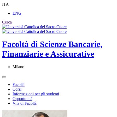
ITA
ENG
Cerca
Facoltà di
Scienze Bancarie,
Finanziarie e Assicurative
Milano
Facoltà
Corsi
Informazioni per gli studenti
Opportunità
Vita di Facoltà