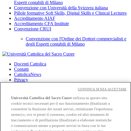
Esperti contabili di Milano
Convenzione con Università della Svizzera italiana
Pillole formative Soft Skills, Digital Skills e Clinical Lectures
Accreditamento AIAF
Accreditamento CFA Institute
Convenzione CRUI
Convenzione con l'Ordine dei Dottori commercialisti e
degli Esperti contabili di Milano
Docenti Cattolica
Contatti
CattolicaNews
Privacy
Cookies
CONTINUA SENZA ACCETTARE
CloudMail
Università Cattolica del Sacro Cuore
utilizza su questo sito
CloudMail iCatt
cookie tecnici necessari per il suo funzionamento (finalizzati a
Wifi e Eduroam
consentire la fruizione dei nostri servizi, ottimizzare l'esperienza
utente) e, ove si presti il consenso, cookie ed altri strumenti di
Seguici su:
tracciamento e di profilazione (finalizzati a elaborare statistiche
Facebook
e comunicazioni mirate a proporre servizi in linea con le tue
Twitter