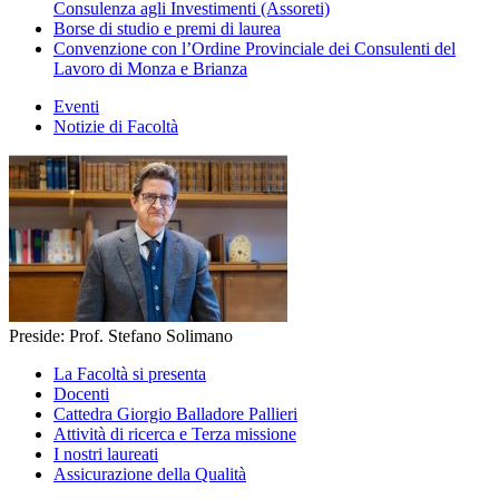
Consulenza agli Investimenti (Assoreti)
Borse di studio e premi di laurea
Convenzione con l’Ordine Provinciale dei Consulenti del
Lavoro di Monza e Brianza
Eventi
Notizie di Facoltà
Preside: Prof. Stefano Solimano
La Facoltà si presenta
Docenti
Cattedra Giorgio Balladore Pallieri
Attività di ricerca e Terza missione
I nostri laureati
Assicurazione della Qualità