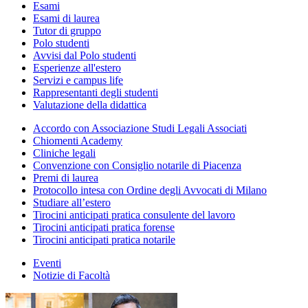
Esami
Esami di laurea
Tutor di gruppo
Polo studenti
Avvisi dal Polo studenti
Esperienze all'estero
Servizi e campus life
Rappresentanti degli studenti
Valutazione della didattica
Accordo con Associazione Studi Legali Associati
Chiomenti Academy
Cliniche legali
Convenzione con Consiglio notarile di Piacenza
Premi di laurea
Protocollo intesa con Ordine degli Avvocati di Milano
Studiare all’estero
Tirocini anticipati pratica consulente del lavoro
Tirocini anticipati pratica forense
Tirocini anticipati pratica notarile
Eventi
Notizie di Facoltà