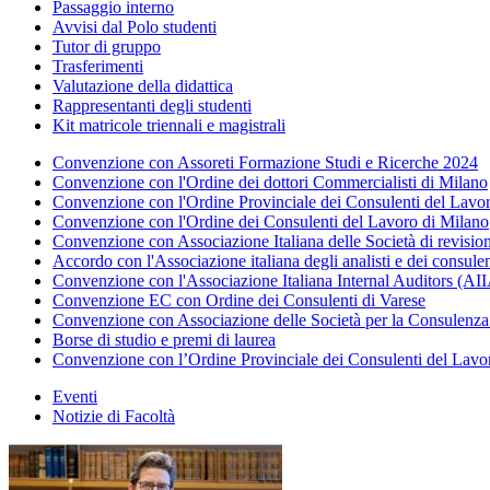
Passaggio interno
Avvisi dal Polo studenti
Tutor di gruppo
Trasferimenti
Valutazione della didattica
Rappresentanti degli studenti
Kit matricole triennali e magistrali
Convenzione con Assoreti Formazione Studi e Ricerche 2024
Convenzione con l'Ordine dei dottori Commercialisti di Milano
Convenzione con l'Ordine Provinciale dei Consulenti del Lav
Convenzione con l'Ordine dei Consulenti del Lavoro di Milano
Convenzione con Associazione Italiana delle Società di revis
Accordo con l'Associazione italiana degli analisti e dei consule
Convenzione con l'Associazione Italiana Internal Auditors (AI
Convenzione EC con Ordine dei Consulenti di Varese
Convenzione con Associazione delle Società per la Consulenza a
Borse di studio e premi di laurea
Convenzione con l’Ordine Provinciale dei Consulenti del Lavo
Eventi
Notizie di Facoltà