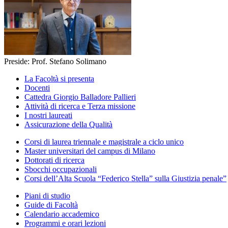
Preside: Prof. Stefano Solimano
La Facoltà si presenta
Docenti
Cattedra Giorgio Balladore Pallieri
Attività di ricerca e Terza missione
I nostri laureati
Assicurazione della Qualità
Corsi di laurea triennale e magistrale a ciclo unico
Master universitari del campus di Milano
Dottorati di ricerca
Sbocchi occupazionali
Corsi dell’Alta Scuola “Federico Stella” sulla Giustizia penale”
Piani di studio
Guide di Facoltà
Calendario accademico
Programmi e orari lezioni