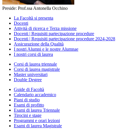
Preside: Prof.ssa Antonella Occhino
La Facoltà si presenta
Docenti
Attività di ricerca e Terza missione
Docenti | Requisiti partecipazione procedure
Docenti | Requisiti partecipazione procedure 2024-2028
Assicurazione della Qualità
I nostri Alumni e le nostre Alumnae
I nostri corsi di laurea
Corsi di laurea triennale
Corsi di laurea magistrale
Master universitari
Double Degree
Guide di Facoltà
Calendario accademico
Piani di studio
Esami di profitto
Esami di laurea Triennale
Tirocini e stage
Programmi e orari lezioni
Esami di laurea Magistrale