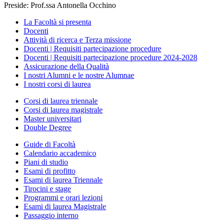
Preside: Prof.ssa Antonella Occhino
La Facoltà si presenta
Docenti
Attività di ricerca e Terza missione
Docenti | Requisiti partecipazione procedure
Docenti | Requisiti partecipazione procedure 2024-2028
Assicurazione della Qualità
I nostri Alumni e le nostre Alumnae
I nostri corsi di laurea
Corsi di laurea triennale
Corsi di laurea magistrale
Master universitari
Double Degree
Guide di Facoltà
Calendario accademico
Piani di studio
Esami di profitto
Esami di laurea Triennale
Tirocini e stage
Programmi e orari lezioni
Esami di laurea Magistrale
Passaggio interno