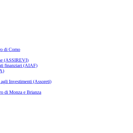
oro di Como
ione (ASSIREVI)
nti finanziari (AIAF)
IA)
gli Investimenti (Assoreti)
ro di Monza e Brianza