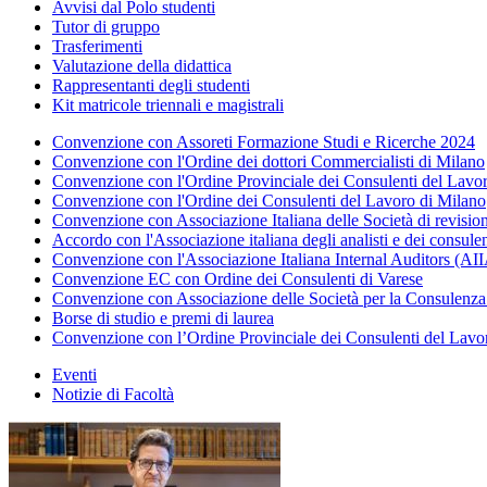
Avvisi dal Polo studenti
Tutor di gruppo
Trasferimenti
Valutazione della didattica
Rappresentanti degli studenti
Kit matricole triennali e magistrali
Convenzione con Assoreti Formazione Studi e Ricerche 2024
Convenzione con l'Ordine dei dottori Commercialisti di Milano
Convenzione con l'Ordine Provinciale dei Consulenti del Lav
Convenzione con l'Ordine dei Consulenti del Lavoro di Milano
Convenzione con Associazione Italiana delle Società di revis
Accordo con l'Associazione italiana degli analisti e dei consule
Convenzione con l'Associazione Italiana Internal Auditors (AI
Convenzione EC con Ordine dei Consulenti di Varese
Convenzione con Associazione delle Società per la Consulenza a
Borse di studio e premi di laurea
Convenzione con l’Ordine Provinciale dei Consulenti del Lavo
Eventi
Notizie di Facoltà