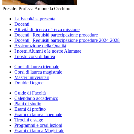
Preside: Prof.ssa Antonella Occhino
La Facoltà si presenta
Docenti
Attività di ricerca e Terza missione
Docenti | Requisiti partecipazione procedure
Docenti | Requisiti partecipazione procedure 2024-2028
Assicurazione della Qualità
I nostri Alumni e le nostre Alumnae
I nostri corsi di laurea
Corsi di laurea triennale
Corsi di laurea magistrale
Master universitari
Double Degree
Guide di Facoltà
Calendario accademico
Piani di studio
Esami di profitto
Esami di laurea Triennale
Tirocini e stage
Programmi e orari lezioni
Esami di laurea Magistrale