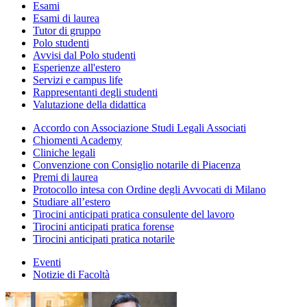
Esami
Esami di laurea
Tutor di gruppo
Polo studenti
Avvisi dal Polo studenti
Esperienze all'estero
Servizi e campus life
Rappresentanti degli studenti
Valutazione della didattica
Accordo con Associazione Studi Legali Associati
Chiomenti Academy
Cliniche legali
Convenzione con Consiglio notarile di Piacenza
Premi di laurea
Protocollo intesa con Ordine degli Avvocati di Milano
Studiare all’estero
Tirocini anticipati pratica consulente del lavoro
Tirocini anticipati pratica forense
Tirocini anticipati pratica notarile
Eventi
Notizie di Facoltà