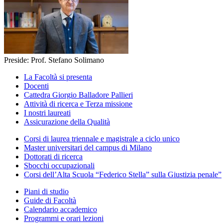
Preside: Prof. Stefano Solimano
La Facoltà si presenta
Docenti
Cattedra Giorgio Balladore Pallieri
Attività di ricerca e Terza missione
I nostri laureati
Assicurazione della Qualità
Corsi di laurea triennale e magistrale a ciclo unico
Master universitari del campus di Milano
Dottorati di ricerca
Sbocchi occupazionali
Corsi dell’Alta Scuola “Federico Stella” sulla Giustizia penale”
Piani di studio
Guide di Facoltà
Calendario accademico
Programmi e orari lezioni