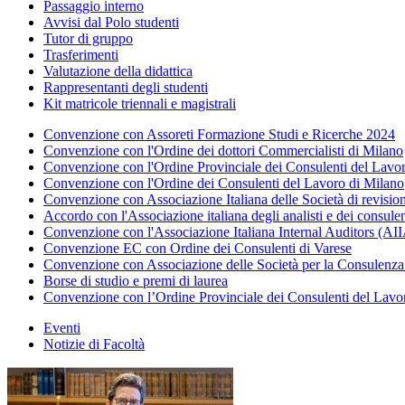
Passaggio interno
Avvisi dal Polo studenti
Tutor di gruppo
Trasferimenti
Valutazione della didattica
Rappresentanti degli studenti
Kit matricole triennali e magistrali
Convenzione con Assoreti Formazione Studi e Ricerche 2024
Convenzione con l'Ordine dei dottori Commercialisti di Milano
Convenzione con l'Ordine Provinciale dei Consulenti del Lav
Convenzione con l'Ordine dei Consulenti del Lavoro di Milano
Convenzione con Associazione Italiana delle Società di revis
Accordo con l'Associazione italiana degli analisti e dei consule
Convenzione con l'Associazione Italiana Internal Auditors (AI
Convenzione EC con Ordine dei Consulenti di Varese
Convenzione con Associazione delle Società per la Consulenza a
Borse di studio e premi di laurea
Convenzione con l’Ordine Provinciale dei Consulenti del Lavo
Eventi
Notizie di Facoltà