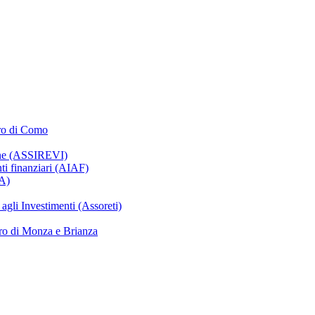
oro di Como
ione (ASSIREVI)
nti finanziari (AIAF)
IA)
gli Investimenti (Assoreti)
ro di Monza e Brianza