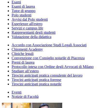
Esami
Esami di laurea
Tutor di gruppo
Polo studenti
Avvisi dal Polo studenti
Esperienze all'estero
Servizi e campus life
Rappresentanti degli studenti
Valutazione della didattica
Accordo con Associazione Studi Legali Associati
Chiomenti Academy
Cliniche legali
Convenzione con Consiglio notarile di Piacenza
Premi di laurea
Protocollo intesa con Ordine degli Avvocati di Milano
Studiare all’estero
Tirocini anticipati pratica consulente del lavoro
Tirocini anticipati pratica forense
Tirocini anticipati pratica notarile
Eventi
Notizie di Facoltà