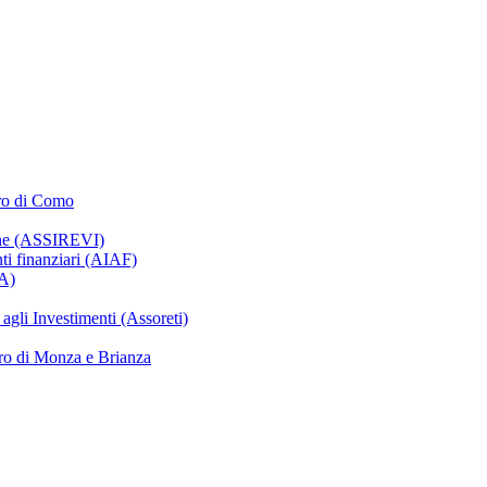
oro di Como
ione (ASSIREVI)
nti finanziari (AIAF)
IA)
gli Investimenti (Assoreti)
ro di Monza e Brianza