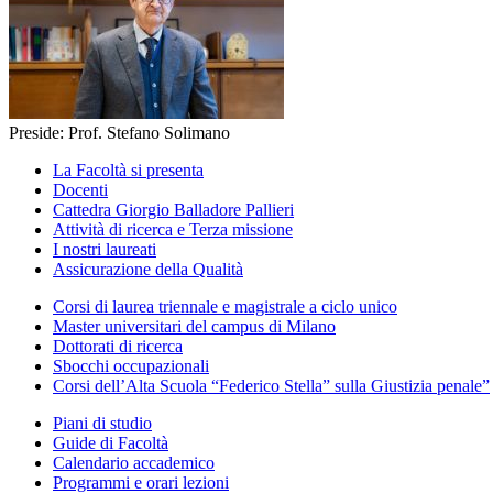
Preside: Prof. Stefano Solimano
La Facoltà si presenta
Docenti
Cattedra Giorgio Balladore Pallieri
Attività di ricerca e Terza missione
I nostri laureati
Assicurazione della Qualità
Corsi di laurea triennale e magistrale a ciclo unico
Master universitari del campus di Milano
Dottorati di ricerca
Sbocchi occupazionali
Corsi dell’Alta Scuola “Federico Stella” sulla Giustizia penale”
Piani di studio
Guide di Facoltà
Calendario accademico
Programmi e orari lezioni