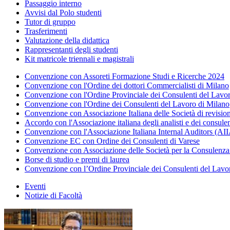
Passaggio interno
Avvisi dal Polo studenti
Tutor di gruppo
Trasferimenti
Valutazione della didattica
Rappresentanti degli studenti
Kit matricole triennali e magistrali
Convenzione con Assoreti Formazione Studi e Ricerche 2024
Convenzione con l'Ordine dei dottori Commercialisti di Milano
Convenzione con l'Ordine Provinciale dei Consulenti del Lav
Convenzione con l'Ordine dei Consulenti del Lavoro di Milano
Convenzione con Associazione Italiana delle Società di revis
Accordo con l'Associazione italiana degli analisti e dei consule
Convenzione con l'Associazione Italiana Internal Auditors (AI
Convenzione EC con Ordine dei Consulenti di Varese
Convenzione con Associazione delle Società per la Consulenza a
Borse di studio e premi di laurea
Convenzione con l’Ordine Provinciale dei Consulenti del Lavo
Eventi
Notizie di Facoltà