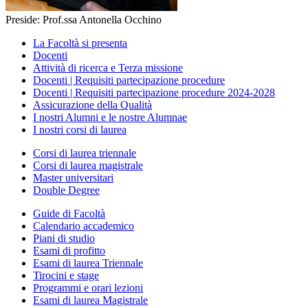
Preside: Prof.ssa Antonella Occhino
La Facoltà si presenta
Docenti
Attività di ricerca e Terza missione
Docenti | Requisiti partecipazione procedure
Docenti | Requisiti partecipazione procedure 2024-2028
Assicurazione della Qualità
I nostri Alumni e le nostre Alumnae
I nostri corsi di laurea
Corsi di laurea triennale
Corsi di laurea magistrale
Master universitari
Double Degree
Guide di Facoltà
Calendario accademico
Piani di studio
Esami di profitto
Esami di laurea Triennale
Tirocini e stage
Programmi e orari lezioni
Esami di laurea Magistrale