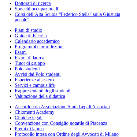
Dottorati di ricerca
Sbocchi occupazionali
Corsi dell’Alta Scuola “Federico Stella” sulla Giustizia
penale”
Piani di studio
Guide di Facoltà
Calendario accademico
Programmi e orari lezioni
Esami
Esami di laurea
Tutor di gruppo
Polo studenti
Avvisi dal Polo studenti
Esperienze all'estero
Servizi e campus life
Rappresentanti degli studenti
Valutazione della didattica
Accordo con Associazione Studi Legali Associati
Chiomenti Academy
Cliniche legali
Convenzione con Consiglio notarile di Piacenza
Premi di laurea
Protocollo intesa con Ordine degli Avvocati di Milano