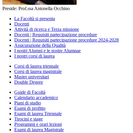
Preside: Prof.ssa Antonella Occhino
La Facoltà si presenta
Docenti
Attività di ricerca e Terza missione
Docenti | Requisiti partecipazione procedure
Docenti | Requisiti partecipazione procedure 2024-2028
Assicurazione della Qualità
I nostri Alumni e le nostre Alumnae
I nostri corsi di laurea
Corsi di laurea triennale
Corsi di laurea magistrale
Master universitari
Double Degree
Guide di Facoltà
Calendario accademico
Piani di studio
Esami di profitto
Esami di laurea Triennale
Tirocini e stage
Programmi e orari lezioni
Esami di laurea Magistrale