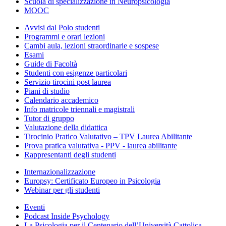
Scuola di specializzazione in Neuropsicologia
MOOC
Avvisi dal Polo studenti
Programmi e orari lezioni
Cambi aula, lezioni straordinarie e sospese
Esami
Guide di Facoltà
Studenti con esigenze particolari
Servizio tirocini post laurea
Piani di studio
Calendario accademico
Info matricole triennali e magistrali
Tutor di gruppo
Valutazione della didattica
Tirocinio Pratico Valutativo – TPV Laurea Abilitante
Prova pratica valutativa - PPV - laurea abilitante
Rappresentanti degli studenti
Internazionalizzazione
Europsy: Certificato Europeo in Psicologia
Webinar per gli studenti
Eventi
Podcast Inside Psychology
La Psicologia per il Centenario dell’Università Cattolica