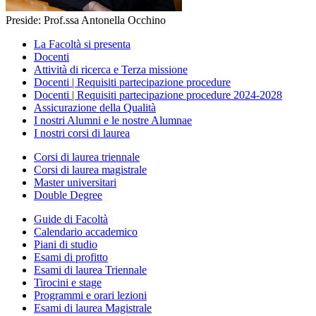
Preside: Prof.ssa Antonella Occhino
La Facoltà si presenta
Docenti
Attività di ricerca e Terza missione
Docenti | Requisiti partecipazione procedure
Docenti | Requisiti partecipazione procedure 2024-2028
Assicurazione della Qualità
I nostri Alumni e le nostre Alumnae
I nostri corsi di laurea
Corsi di laurea triennale
Corsi di laurea magistrale
Master universitari
Double Degree
Guide di Facoltà
Calendario accademico
Piani di studio
Esami di profitto
Esami di laurea Triennale
Tirocini e stage
Programmi e orari lezioni
Esami di laurea Magistrale