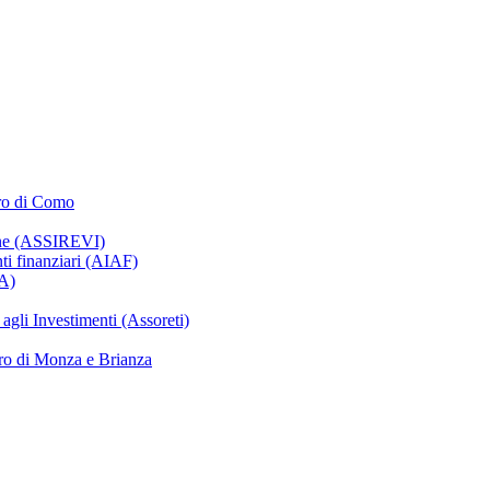
oro di Como
ione (ASSIREVI)
nti finanziari (AIAF)
IA)
gli Investimenti (Assoreti)
ro di Monza e Brianza