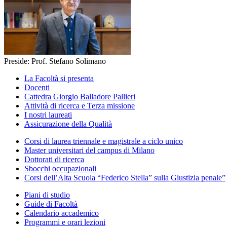
Preside: Prof. Stefano Solimano
La Facoltà si presenta
Docenti
Cattedra Giorgio Balladore Pallieri
Attività di ricerca e Terza missione
I nostri laureati
Assicurazione della Qualità
Corsi di laurea triennale e magistrale a ciclo unico
Master universitari del campus di Milano
Dottorati di ricerca
Sbocchi occupazionali
Corsi dell’Alta Scuola “Federico Stella” sulla Giustizia penale”
Piani di studio
Guide di Facoltà
Calendario accademico
Programmi e orari lezioni