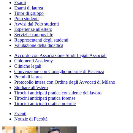
Esami
Esami di laurea
Tutor di gruppo
Polo studenti
Avvisi dal Polo studenti
Esperienze all'estero
Servizi e campus life
Rappresentanti degli studenti
Valutazione della didattica
Accordo con Associazione Studi Legali Associati
Chiomenti Academy
Cliniche legali
Convenzione con Consiglio notarile di Piacenza
Premi di laurea
Protocollo intesa con Ordine degli Avvocati di Milano
Studiare all’estero
Tirocini anticipati pratica consulente del lavoro
Tirocini anticipati pratica forense
Tirocini anticipati pratica notarile
Eventi
Notizie di Facoltà