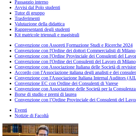
Passaggio interno
Avvisi dal Polo studenti
Tutor di gruppo
Trasferimenti
Valutazione della didattica
Rappresentanti degli studenti
Kit matricole triennali e magistrali
Convenzione con Assoreti Formazione Studi e Ricerche 2024
Convenzione con l'Ordine dei dottori Commercialisti di Milano
Convenzione con l'Ordine Provinciale dei Consulenti del Lav
Convenzione con l'Ordine dei Consulenti del Lavoro di Milano
Convenzione con Associazione Italiana delle Società di revis
Accordo con l'Associazione italiana degli analisti e dei consule
Convenzione con l'Associazione Italiana Internal Auditors (AI
Convenzione EC con Ordine dei Consulenti di Varese
Convenzione con Associazione delle Società per la Consulenza a
Borse di studio e premi di laurea
Convenzione con l’Ordine Provinciale dei Consulenti del Lavo
Eventi
Notizie di Facoltà