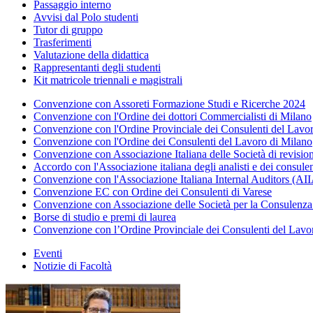
Passaggio interno
Avvisi dal Polo studenti
Tutor di gruppo
Trasferimenti
Valutazione della didattica
Rappresentanti degli studenti
Kit matricole triennali e magistrali
Convenzione con Assoreti Formazione Studi e Ricerche 2024
Convenzione con l'Ordine dei dottori Commercialisti di Milano
Convenzione con l'Ordine Provinciale dei Consulenti del Lav
Convenzione con l'Ordine dei Consulenti del Lavoro di Milano
Convenzione con Associazione Italiana delle Società di revis
Accordo con l'Associazione italiana degli analisti e dei consule
Convenzione con l'Associazione Italiana Internal Auditors (AI
Convenzione EC con Ordine dei Consulenti di Varese
Convenzione con Associazione delle Società per la Consulenza a
Borse di studio e premi di laurea
Convenzione con l’Ordine Provinciale dei Consulenti del Lavo
Eventi
Notizie di Facoltà