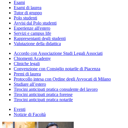
Esami
Esami di laurea
Tutor di gruppo
Polo studenti
Avvisi dal Polo studenti
Esperienze all'estero
Servizi e campus life
Rappresentanti degli studenti
Valutazione della didattica
Accordo con Associazione Studi Legali Associati
Chiomenti Academy
Cliniche legali
Convenzione con Consiglio notarile di Piacenza
Premi di laurea
Protocollo intesa con Ordine degli Avvocati di Milano
Studiare all’estero
Tirocini anticipati pratica consulente del lavoro
Tirocini anticipati pratica forense
Tirocini anticipati pratica notarile
Eventi
Notizie di Facoltà