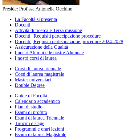
Preside: Prof.ssa Antonella Occhino
La Facoltà si presenta
Docenti
Attività di ricerca e Terza missione
Docenti | Requisiti partecipazione procedure
Docenti | Requisiti partecipazione procedure 2024-2028
Assicurazione della Qualità
I nostri Alumni e le nostre Alumnae
I nostri corsi di laurea
Corsi di laurea triennale
Corsi di laurea magistrale
Master universitari
Double Degree
Guide di Facoltà
Calendario accademico
Piani di studio
Esami di profitto
Esami di laurea Triennale
Tirocini e stage
Programmi e orari lezioni
Esami di laurea Magistrale