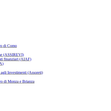
oro di Como
ione (ASSIREVI)
nti finanziari (AIAF)
IA)
gli Investimenti (Assoreti)
ro di Monza e Brianza