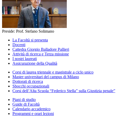
Preside: Prof. Stefano Solimano
La Facoltà si presenta
Docenti
Cattedra Giorgio Balladore Pallieri
Attività di ricerca e Terza missione
I nostri laureati
Assicurazione della Qualità
Corsi di laurea triennale e magistrale a ciclo unico
Master universitari del campus di Milano
Dottorati di ricerca
Sbocchi occupazionali
Corsi dell’Alta Scuola “Federico Stella” sulla Giustizia penale”
Piani di studio
Guide di Facoltà
Calendario accademico
Programmi e orari lezioni