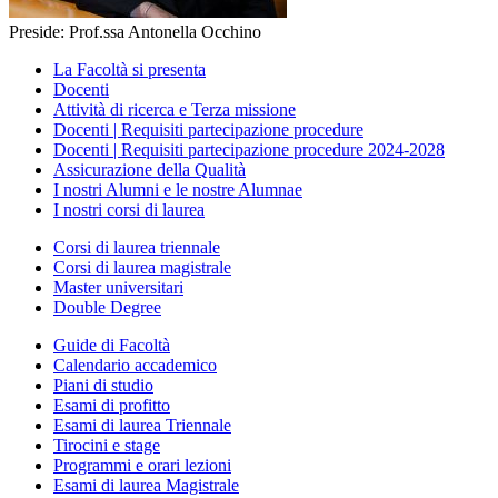
Preside: Prof.ssa Antonella Occhino
La Facoltà si presenta
Docenti
Attività di ricerca e Terza missione
Docenti | Requisiti partecipazione procedure
Docenti | Requisiti partecipazione procedure 2024-2028
Assicurazione della Qualità
I nostri Alumni e le nostre Alumnae
I nostri corsi di laurea
Corsi di laurea triennale
Corsi di laurea magistrale
Master universitari
Double Degree
Guide di Facoltà
Calendario accademico
Piani di studio
Esami di profitto
Esami di laurea Triennale
Tirocini e stage
Programmi e orari lezioni
Esami di laurea Magistrale