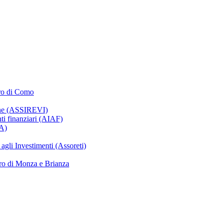
oro di Como
ione (ASSIREVI)
nti finanziari (AIAF)
IA)
gli Investimenti (Assoreti)
ro di Monza e Brianza