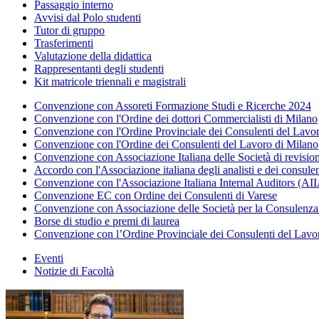
Passaggio interno
Avvisi dal Polo studenti
Tutor di gruppo
Trasferimenti
Valutazione della didattica
Rappresentanti degli studenti
Kit matricole triennali e magistrali
Convenzione con Assoreti Formazione Studi e Ricerche 2024
Convenzione con l'Ordine dei dottori Commercialisti di Milano
Convenzione con l'Ordine Provinciale dei Consulenti del Lav
Convenzione con l'Ordine dei Consulenti del Lavoro di Milano
Convenzione con Associazione Italiana delle Società di revis
Accordo con l'Associazione italiana degli analisti e dei consule
Convenzione con l'Associazione Italiana Internal Auditors (AI
Convenzione EC con Ordine dei Consulenti di Varese
Convenzione con Associazione delle Società per la Consulenza a
Borse di studio e premi di laurea
Convenzione con l’Ordine Provinciale dei Consulenti del Lavo
Eventi
Notizie di Facoltà