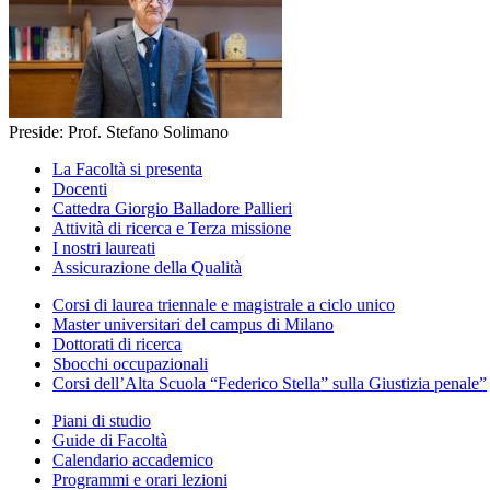
Preside: Prof. Stefano Solimano
La Facoltà si presenta
Docenti
Cattedra Giorgio Balladore Pallieri
Attività di ricerca e Terza missione
I nostri laureati
Assicurazione della Qualità
Corsi di laurea triennale e magistrale a ciclo unico
Master universitari del campus di Milano
Dottorati di ricerca
Sbocchi occupazionali
Corsi dell’Alta Scuola “Federico Stella” sulla Giustizia penale”
Piani di studio
Guide di Facoltà
Calendario accademico
Programmi e orari lezioni