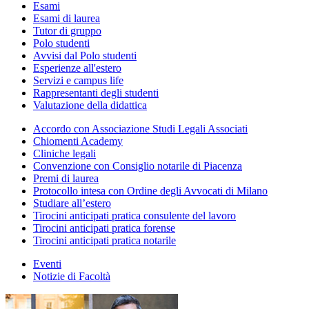
Esami
Esami di laurea
Tutor di gruppo
Polo studenti
Avvisi dal Polo studenti
Esperienze all'estero
Servizi e campus life
Rappresentanti degli studenti
Valutazione della didattica
Accordo con Associazione Studi Legali Associati
Chiomenti Academy
Cliniche legali
Convenzione con Consiglio notarile di Piacenza
Premi di laurea
Protocollo intesa con Ordine degli Avvocati di Milano
Studiare all’estero
Tirocini anticipati pratica consulente del lavoro
Tirocini anticipati pratica forense
Tirocini anticipati pratica notarile
Eventi
Notizie di Facoltà