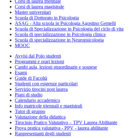
Corsi di laurea triennale
Corsi di laurea magistrale
Master universitari
Scuola di Dottorato in Psicologia
ASAG - Alta scuola in Psicologia Agostino Gemelli
Scuola di Specializzazione in Psicologia del ciclo di vita
Scuola di specializzazione in Psicologia clinica
Scuola di specializzazione in Neuropsicologia
MOOC
Avvisi dal Polo studenti
Programmi e orari lezioni
Cambi aula, lezioni straordinarie e sospese
Esami
Guide di Facoltà
Studenti con esigenze particolari
Servizio tirocini post laurea
Piani di studio
Calendario accademico
Info matricole triennali e magistrali
Tutor di gruppo
Valutazione della didattica
Tirocinio Pratico Valutativo – TPV Laurea Abilitante
Prova pratica valutativa - PPV - laurea abilitante
Rappresentanti degli studenti