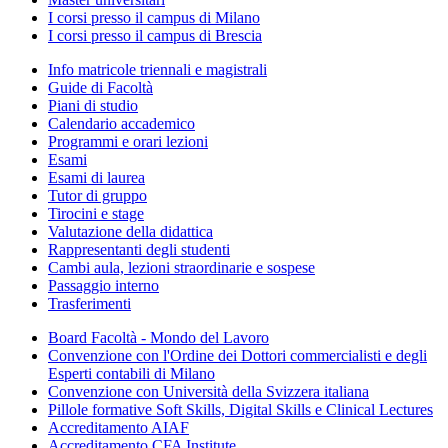
I corsi presso il campus di Milano
I corsi presso il campus di Brescia
Info matricole triennali e magistrali
Guide di Facoltà
Piani di studio
Calendario accademico
Programmi e orari lezioni
Esami
Esami di laurea
Tutor di gruppo
Tirocini e stage
Valutazione della didattica
Rappresentanti degli studenti
Cambi aula, lezioni straordinarie e sospese
Passaggio interno
Trasferimenti
Board Facoltà - Mondo del Lavoro
Convenzione con l'Ordine dei Dottori commercialisti e degli
Esperti contabili di Milano
Convenzione con Università della Svizzera italiana
Pillole formative Soft Skills, Digital Skills e Clinical Lectures
Accreditamento AIAF
Accreditamento CFA Institute