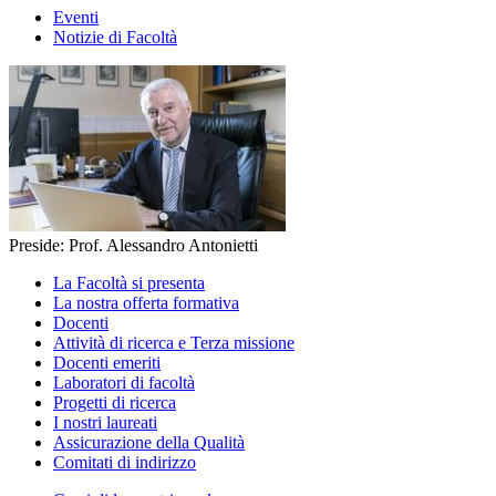
Eventi
Notizie di Facoltà
Preside: Prof. Alessandro Antonietti
La Facoltà si presenta
La nostra offerta formativa
Docenti
Attività di ricerca e Terza missione
Docenti emeriti
Laboratori di facoltà
Progetti di ricerca
I nostri laureati
Assicurazione della Qualità
Comitati di indirizzo