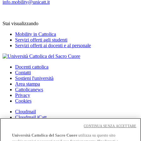
info.mobility@unicatt.it
Stai visualizzando
Mobility in Cattolica
Servizi offerti agli studenti
Servizi offerti ai docenti e al personale
Docenti cattolica
Contatti
Sostieni l'università
Area stampa
Cattolicanews
Privacy
Cookies
Cloudmail
Cloudmail iCatt
WiFi e Eduroam
CONTINUA SENZA ACCETTARE
Off-campus
Intranet
Università Cattolica del Sacro Cuore
utilizza su questo sito