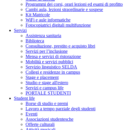
Programmi dei corsi, orari lezioni ed esami di profitto
Cambi aula, lezioni straordinarie e sospese
Kit Matricole
WiFi e aule informatiche
Fotocopiatrici digitali multifunzione
Servizi
Assistenza sanitaria
Biblioteca
Consultazione, prestito e acquisto libri
Servizi per l’inclusione
Mensa e servizi di ristorazione
Mobilità e servizi pubblici
Servizio linguistico SELDA
Collegi e residenze in campus
Stage e placement
Studio e stage all'estero
Servizi e campus life
PORTALE STUDENTI
Student life
Borse di studio e premi
Lavoro a tempo parziale degli studenti
Eventi
Associazioni studentesche
Offerte culturali
Attività musicali