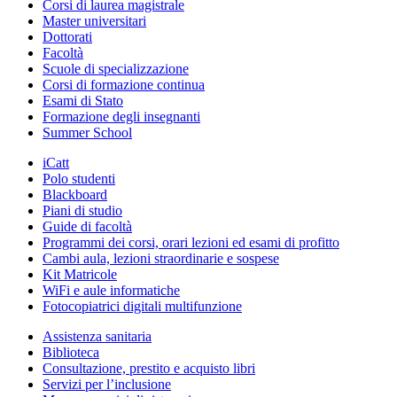
Corsi di laurea magistrale
Master universitari
Dottorati
Facoltà
Scuole di specializzazione
Corsi di formazione continua
Esami di Stato
Formazione degli insegnanti
Summer School
iCatt
Polo studenti
Blackboard
Piani di studio
Guide di facoltà
Programmi dei corsi, orari lezioni ed esami di profitto
Cambi aula, lezioni straordinarie e sospese
Kit Matricole
WiFi e aule informatiche
Fotocopiatrici digitali multifunzione
Assistenza sanitaria
Biblioteca
Consultazione, prestito e acquisto libri
Servizi per l’inclusione