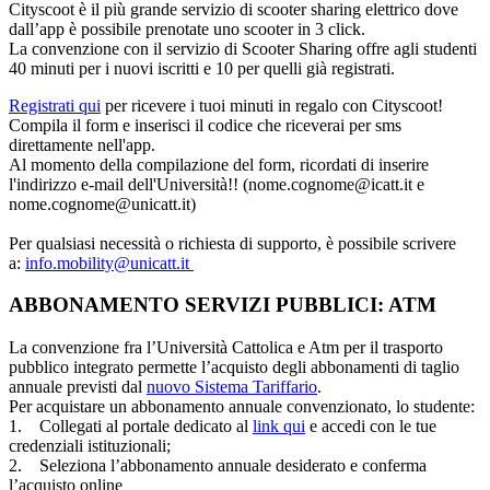
Cityscoot è il più grande servizio di scooter sharing elettrico dove
dall’app è possibile prenotate uno scooter in 3 click.
La convenzione con il servizio di Scooter Sharing offre agli studenti
40 minuti per i nuovi iscritti e 10 per quelli già registrati.
Registrati qui
per ricevere i tuoi minuti in regalo con Cityscoot!
Compila il form e inserisci il codice che riceverai per sms
direttamente nell'app.
Al momento della compilazione del form, ricordati di inserire
l'indirizzo e-mail dell'Università!! (nome.cognome@icatt.it e
nome.cognome@unicatt.it)
Per qualsiasi necessità o richiesta di supporto, è possibile scrivere
a:
info.mobility@unicatt.it
ABBONAMENTO SERVIZI PUBBLICI: ATM
La convenzione fra l’Università Cattolica e Atm per il trasporto
pubblico integrato permette l’acquisto degli abbonamenti di taglio
annuale previsti dal
nuovo Sistema Tariffario
.
Per acquistare un abbonamento annuale convenzionato, lo studente:
1. Collegati al portale dedicato al
link qui
e accedi con le tue
credenziali istituzionali;
2. Seleziona l’abbonamento annuale desiderato e conferma
l’acquisto online