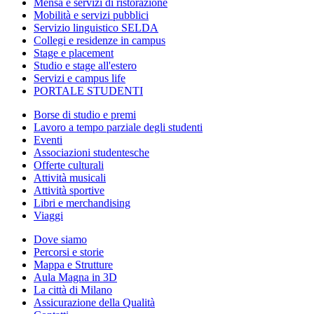
Mensa e servizi di ristorazione
Mobilità e servizi pubblici
Servizio linguistico SELDA
Collegi e residenze in campus
Stage e placement
Studio e stage all'estero
Servizi e campus life
PORTALE STUDENTI
Borse di studio e premi
Lavoro a tempo parziale degli studenti
Eventi
Associazioni studentesche
Offerte culturali
Attività musicali
Attività sportive
Libri e merchandising
Viaggi
Dove siamo
Percorsi e storie
Mappa e Strutture
Aula Magna in 3D
La città di Milano
Assicurazione della Qualità