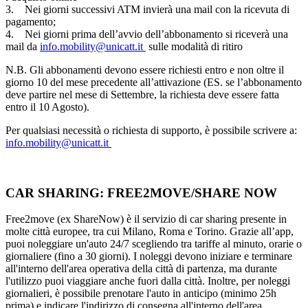
3. Nei giorni successivi ATM invierà una mail con la ricevuta di
pagamento;
4. Nei giorni prima dell’avvio dell’abbonamento si riceverà una
mail da
info.mobility@unicatt.it
sulle modalità di ritiro
N.B. Gli abbonamenti devono essere richiesti entro e non oltre il
giorno 10 del mese precedente all’attivazione (ES. se l’abbonamento
deve partire nel mese di Settembre, la richiesta deve essere fatta
entro il 10 Agosto).
Per qualsiasi necessità o richiesta di supporto, è possibile scrivere a:
info.mobility@unicatt.it
CAR SHARING: FREE2MOVE/SHARE NOW
Free2move (ex ShareNow) è il servizio di car sharing presente in
molte città europee, tra cui Milano, Roma e Torino. Grazie all’app,
puoi noleggiare un'auto 24/7 scegliendo tra tariffe al minuto, orarie o
giornaliere (fino a 30 giorni). I noleggi devono iniziare e terminare
all'interno dell'area operativa della città di partenza, ma durante
l'utilizzo puoi viaggiare anche fuori dalla città. Inoltre, per noleggi
giornalieri, è possibile prenotare l'auto in anticipo (minimo 25h
prima) e indicare l'indirizzo di consegna all'interno dell'area