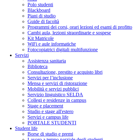
Polo studenti
Blackboard
Piani di studio
Guide di facoltà
Programmi dei corsi, orari lezioni ed esami di profitto
Cambi aula, lezioni straordinarie e sospese
Kit Matricole
WiFi e aule informatiche
Fotocopiatrici digitali multifunzione
Servizi
Assistenza sanitaria
Biblioteca
Consultazione, prestito e acquisto libri
Servizi per l’inclusione
Mensa e servizi di ristorazione
Mobilità e servizi pubblici
Servizio linguistico SELDA
Collegi e residenze in campus
Stage e placement
Studio e stage all'estero
Servizi e campus life
PORTALE STUDENTI
Student life
Borse di studio e premi
Lavoro a tempo parziale degli studenti