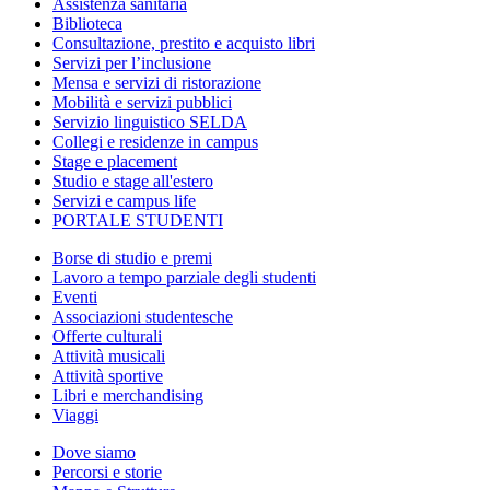
Assistenza sanitaria
Biblioteca
Consultazione, prestito e acquisto libri
Servizi per l’inclusione
Mensa e servizi di ristorazione
Mobilità e servizi pubblici
Servizio linguistico SELDA
Collegi e residenze in campus
Stage e placement
Studio e stage all'estero
Servizi e campus life
PORTALE STUDENTI
Borse di studio e premi
Lavoro a tempo parziale degli studenti
Eventi
Associazioni studentesche
Offerte culturali
Attività musicali
Attività sportive
Libri e merchandising
Viaggi
Dove siamo
Percorsi e storie