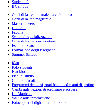
Student life
Il Campus
Corsi di laurea triennale e a ciclo unico
Corsi di laurea magistrale
Master universitari
Dottorati
Facoltà
Scuole di specializzazione
Corsi di formazione continua
Esami di Stato
Formazione degli insegnanti
Summer School
iCatt
Polo studenti
Blackboard
Piani di studio
Guide di facoltà
Programmi dei corsi, orari lezioni ed esami di profitto
Cambi aula, lezioni straordinarie e sospese
Kit Matricole
WiFi e aule informatiche
Fotocopiatrici digitali multifunzione