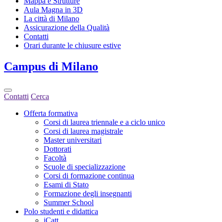
Mappa e Strutture
Aula Magna in 3D
La città di Milano
Assicurazione della Qualità
Contatti
Orari durante le chiusure estive
Campus
di Milano
Contatti
Cerca
Offerta formativa
Corsi di laurea triennale e a ciclo unico
Corsi di laurea magistrale
Master universitari
Dottorati
Facoltà
Scuole di specializzazione
Corsi di formazione continua
Esami di Stato
Formazione degli insegnanti
Summer School
Polo studenti e didattica
iCatt