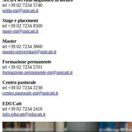
tel +39 02 7234 5740
selda-mi@unicatt.it
Stage e placement
tel +39 02 7234 8500
stage-mi@unicatt.it
Master
tel +39 02 7234 3860
master.universitari@unicatt.it
Formazione permanente
tel +39 02 7234 5701
formazione.permanente-mi@unicatt.it
Centro pastorale
tel +39 02 7234 2238
centro.pastorale-mi@unicatt.it
EDUCatt
tel +39 02 7234 2416
info.educatt@educatt.it