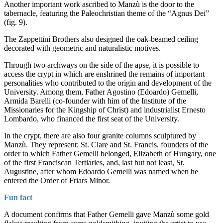
Another important work ascribed to Manzù is the door to the
tabernacle, featuring the Paleochristian theme of the “Agnus Dei”
(fig. 9).
The Zappettini Brothers also designed the oak-beamed ceiling
decorated with geometric and naturalistic motives.
Through two archways on the side of the apse, it is possible to
access the crypt in which are enshrined the remains of important
personalities who contributed to the origin and development of the
University. Among them, Father Agostino (Edoardo) Gemelli,
Armida Barelli (co-founder with him of the Institute of the
Missionaries for the Kingship of Christ) and industrialist Ernesto
Lombardo, who financed the first seat of the University.
In the crypt, there are also four granite columns sculptured by
Manzù. They represent: St. Clare and St. Francis, founders of the
order to which Father Gemelli belonged, Elizabeth of Hungary, one
of the first Franciscan Tertiaries, and, last but not least, St.
Augustine, after whom Edoardo Gemelli was named when he
entered the Order of Friars Minor.
Fun fact
A document confirms that Father Gemelli gave Manzù some gold