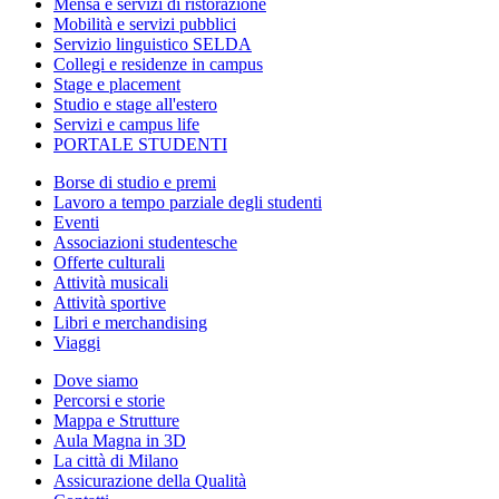
Mensa e servizi di ristorazione
Mobilità e servizi pubblici
Servizio linguistico SELDA
Collegi e residenze in campus
Stage e placement
Studio e stage all'estero
Servizi e campus life
PORTALE STUDENTI
Borse di studio e premi
Lavoro a tempo parziale degli studenti
Eventi
Associazioni studentesche
Offerte culturali
Attività musicali
Attività sportive
Libri e merchandising
Viaggi
Dove siamo
Percorsi e storie
Mappa e Strutture
Aula Magna in 3D
La città di Milano
Assicurazione della Qualità