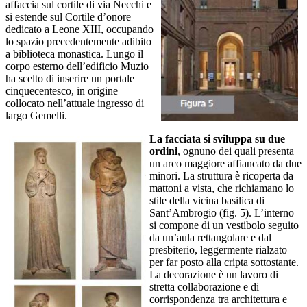
affaccia sul cortile di via Necchi e
si estende sul Cortile d’onore
dedicato a Leone XIII, occupando
lo spazio precedentemente adibito
a biblioteca monastica. Lungo il
corpo esterno dell’edificio Muzio
ha scelto di inserire un portale
cinquecentesco, in origine
collocato nell’attuale ingresso di
largo Gemelli.
La facciata si sviluppa su due
ordini
, ognuno dei quali presenta
un arco maggiore affiancato da due
minori. La struttura è ricoperta da
mattoni a vista, che richiamano lo
stile della vicina basilica di
Sant’Ambrogio (fig. 5). L’interno
si compone di un vestibolo seguito
da un’aula rettangolare e dal
presbiterio, leggermente rialzato
per far posto alla cripta sottostante.
La decorazione è un lavoro di
stretta collaborazione e di
corrispondenza tra architettura e