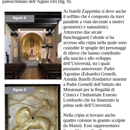
paleocristiano dell’Agnus Dei (fig. 9).
Ai fratelli Zappettini si deve anche
il soffitto che è composto da travi
parallele a vista decorate a motivi
geometrici e naturalistici.
Attraverso due arcate
fiancheggianti l’abside si ha
accesso alla cripta nella quale sono
custodite le spoglie dei personaggi
di rilievo che hanno contribuito
alla nascita e allo sviluppo
dell’Università, tra i quali
possiamo annoverare: Padre
Agostino (Edoardo) Gemelli,
Armida Barelli (fondatrice insieme
a Padre Gemelli dell’Istituto dei
Missionari per la Regalità di
Cristo) e l’industriale Ernesto
Lombardo che ha finanziato la
prima sede dell’Università.
Nella cripta si trovano anche
quattro colonne in granito scolpite
da Manzù. Esse rappresentano: