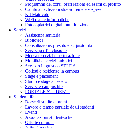
Programmi dei corsi, orari lezioni ed esami di profitto
Cambi aula, lezioni straordinarie e sospese
Kit Matricole
WiFi e aule informatiche
Fotocopiatrici digitali multifunzione
Servizi
Assistenza sanitaria
Biblioteca
Consultazione, prestito e acquisto libri
Servizi per l’inclusione
Mensa e servizi di ristorazione
Mobilità e servizi pubblici
Servizio linguistico SELDA
Collegi e residenze in campus
Stage e placement
Studio e stage all'estero
Servizi e campus life
PORTALE STUDENTI
Student life
Borse di studio e premi
Lavoro a tempo parziale degli studenti
Eventi
Associazioni studentesche
Offerte culturali
Attività musicali