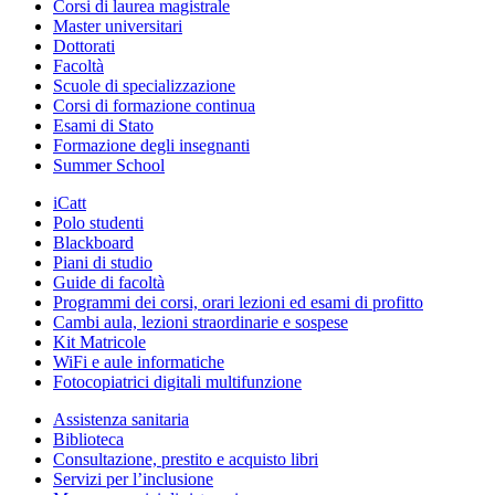
Corsi di laurea magistrale
Master universitari
Dottorati
Facoltà
Scuole di specializzazione
Corsi di formazione continua
Esami di Stato
Formazione degli insegnanti
Summer School
iCatt
Polo studenti
Blackboard
Piani di studio
Guide di facoltà
Programmi dei corsi, orari lezioni ed esami di profitto
Cambi aula, lezioni straordinarie e sospese
Kit Matricole
WiFi e aule informatiche
Fotocopiatrici digitali multifunzione
Assistenza sanitaria
Biblioteca
Consultazione, prestito e acquisto libri
Servizi per l’inclusione