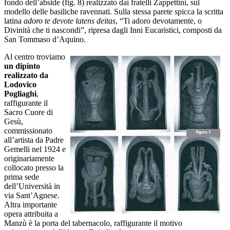
fondo dell’abside (fig. 8) realizzato dai fratelli Zappettini, sul
modello delle basiliche ravennati. Sulla stessa parete spicca la scritta
latina
adoro te devote latens deitas
, “Ti adoro devotamente, o
Divinità che ti nascondi”, ripresa dagli Inni Eucaristici, composti da
San Tommaso d’Aquino.
Al centro troviamo
un dipinto
realizzato da
Lodovico
Pogliaghi
,
raffigurante il
Sacro Cuore di
Gesù,
commissionato
all’artista da Padre
Gemelli nel 1924 e
originariamente
collocato presso la
prima sede
dell’Università in
via Sant’Agnese.
Altra importante
opera attribuita a
Manzù è la porta del tabernacolo, raffigurante il motivo