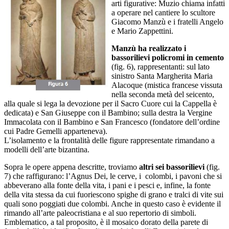
arti figurative: Muzio chiama infatti
a operare nel cantiere lo scultore
Giacomo Manzù e i fratelli Angelo
e Mario Zappettini.
Manzù ha realizzato i
bassorilievi policromi in cemento
(fig. 6), rappresentanti: sul lato
sinistro Santa Margherita Maria
Alacoque (mistica francese vissuta
nella seconda metà del seicento,
alla quale si lega la devozione per il Sacro Cuore cui la Cappella è
dedicata) e San Giuseppe con il Bambino; sulla destra la Vergine
Immacolata con il Bambino e San Francesco (fondatore dell’ordine
cui Padre Gemelli apparteneva).
L’isolamento e la frontalità delle figure rappresentate rimandano a
modelli dell’arte bizantina.
Sopra le opere appena descritte, troviamo
altri sei bassorilievi
(fig.
7) che raffigurano: l’Agnus Dei, le cerve, i colombi, i pavoni che si
abbeverano alla fonte della vita, i pani e i pesci e, infine, la fonte
della vita stessa da cui fuoriescono spighe di grano e tralci di vite sui
quali sono poggiati due colombi. Anche in questo caso è evidente il
rimando all’arte paleocristiana e al suo repertorio di simboli.
Emblematico, a tal proposito, è il mosaico dorato della parete di