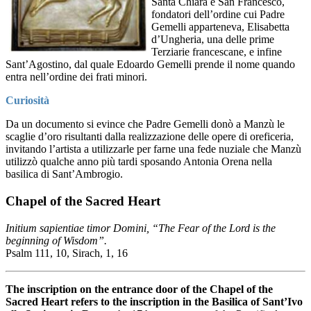
Santa Chiara e San Francesco,
fondatori dell’ordine cui Padre
Gemelli apparteneva, Elisabetta
d’Ungheria, una delle prime
Terziarie francescane, e infine
Sant’Agostino, dal quale Edoardo Gemelli prende il nome quando
entra nell’ordine dei frati minori.
Curiosità
Da un documento si evince che Padre Gemelli donò a Manzù le
scaglie d’oro risultanti dalla realizzazione delle opere di oreficeria,
invitando l’artista a utilizzarle per farne una fede nuziale che Manzù
utilizzò qualche anno più tardi sposando Antonia Orena nella
basilica di Sant’Ambrogio.
Chapel of the Sacred Heart
Initium sapientiae timor Domini,
“The Fear of the Lord is the
beginning of Wisdom”.
Psalm 111, 10, Sirach, 1, 16
The inscription on the entrance door of the Chapel of the
Sacred Heart refers to the inscription in the Basilica of Sant’Ivo