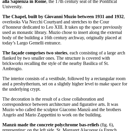
alla Sapienza in Rome
, the 17th century seat of the Pontifical
University.
The Chapel, built by Giovanni Muzio between 1931 and 1932
,
overlooks Via Necchi Courtyard and stretches to the Cour
d’honneur dedicated to Leo XIII. It takes up the space previously
used as monastic library. Muzio chose to insert along the external
body of the building a 16th century archway, originally placed at
today’s Largo Gemelli entrance.
The façade comprises two stories
, each consisting of a large arch
flanked by two smaller ones. The structure is covered with
brickworks recalling the style of the nearby Basilica of St.
Ambrogio.
The interior consists of a vestibule, followed by a rectangular room
and a presbytherium, set on a slightly higher level to make space for
the underlying crypt.
The decoration is the result of a close collaboration and
correspondence between architecture and figurative arts. It was
Muzio who called the sculptor Giacomo Manzù and the brothers
Angelo and Mario Zappettini to work on the building.
Manzù made the concrete polychrome bas-reliefs
(fig. 6),
representing: on the left side, St. Margaret Alacoque (a French