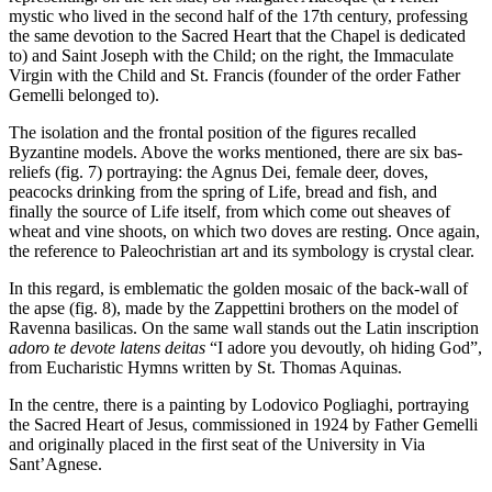
mystic who lived in the second half of the 17th century, professing
the same devotion to the Sacred Heart that the Chapel is dedicated
to) and Saint Joseph with the Child; on the right, the Immaculate
Virgin with the Child and St. Francis (founder of the order Father
Gemelli belonged to).
The isolation and the frontal position of the figures recalled
Byzantine models. Above the works mentioned, there are six bas-
reliefs (fig. 7) portraying: the Agnus Dei, female deer, doves,
peacocks drinking from the spring of Life, bread and fish, and
finally the source of Life itself, from which come out sheaves of
wheat and vine shoots, on which two doves are resting. Once again,
the reference to Paleochristian art and its symbology is crystal clear.
In this regard, is emblematic the golden mosaic of the back-wall of
the apse (fig. 8), made by the Zappettini brothers on the model of
Ravenna basilicas. On the same wall stands out the Latin inscription
adoro te devote latens deitas
“I adore you devoutly, oh hiding God”,
from Eucharistic Hymns written by St. Thomas Aquinas.
In the centre, there is a painting by Lodovico Pogliaghi, portraying
the Sacred Heart of Jesus, commissioned in 1924 by Father Gemelli
and originally placed in the first seat of the University in Via
Sant’Agnese.