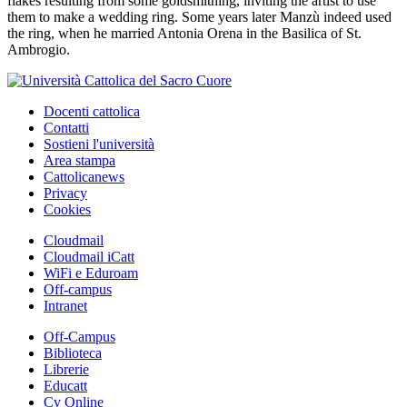
flakes resulting from some goldsmithing, inviting the artist to use
them to make a wedding ring. Some years later Manzù indeed used
the ring, when he married Antonia Orena in the Basilica of St.
Ambrogio.
Docenti cattolica
Contatti
Sostieni l'università
Area stampa
Cattolicanews
Privacy
Cookies
Cloudmail
Cloudmail iCatt
WiFi e Eduroam
Off-campus
Intranet
Off-Campus
Biblioteca
Librerie
Educatt
Cv Online