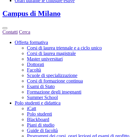
Orari durante le chiusure estive
Campus
di Milano
Contatti
Cerca
Offerta formativa
Corsi di laurea triennale e a ciclo unico
Corsi di laurea magistrale
Master universitari
Dottorati
Facoltà
Scuole di specializzazione
Corsi di formazione continua
Esami di Stato
Formazione degli insegnanti
Summer School
Polo studenti e didattica
iCatt
Polo studenti
Blackboard
Piani di studio
Guide di facoltà
Programmi dei corsi, orari lezioni ed esami di profitto