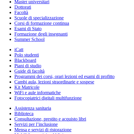
Master universitari
Dottorati
Facoltà
Scuole di specializzazione
Corsi di formazione continua
Esami di Stato
Formazione degli insegnanti
Summer School
iCatt
Polo studenti
Blackboard
Piani di studio
Guide di facoltà
Programmi dei corsi, orari lezioni ed esami di profitto
Cambi aula, lezioni straordinarie e sospese
Kit Matricole
WiFi e aule informatiche
Fotocopiatrici digitali multifunzione
Assistenza sanitaria
Biblioteca
Consultazione, prestito e acquisto libri
Servizi per l’inclusione
Mensa e servizi di ristorazione