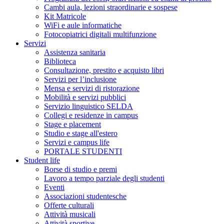
Cambi aula, lezioni straordinarie e sospese
Kit Matricole
WiFi e aule informatiche
Fotocopiatrici digitali multifunzione
Servizi
Assistenza sanitaria
Biblioteca
Consultazione, prestito e acquisto libri
Servizi per l’inclusione
Mensa e servizi di ristorazione
Mobilità e servizi pubblici
Servizio linguistico SELDA
Collegi e residenze in campus
Stage e placement
Studio e stage all'estero
Servizi e campus life
PORTALE STUDENTI
Student life
Borse di studio e premi
Lavoro a tempo parziale degli studenti
Eventi
Associazioni studentesche
Offerte culturali
Attività musicali
Attività sportive