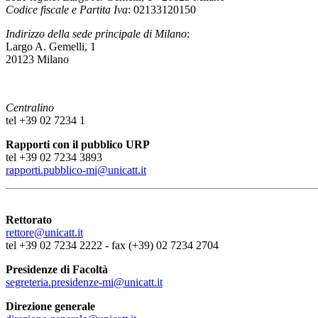
Codice fiscale e Partita Iva
: 02133120150
Indirizzo della sede principale di Milano
:
Largo A. Gemelli, 1
20123 Milano
Centralino
tel +39 02 7234 1
Rapporti con il pubblico URP
tel +39 02 7234 3893
rapporti.pubblico-mi@unicatt.it
Rettorato
rettore@unicatt.it
tel +39 02 7234 2222 - fax (+39) 02 7234 2704
Presidenze di Facoltà
segreteria.presidenze-mi@unicatt.it
Direzione generale