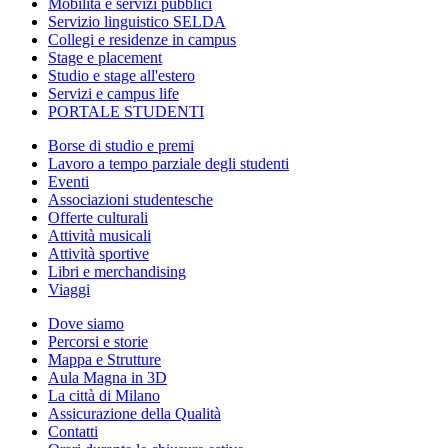
Mobilità e servizi pubblici
Servizio linguistico SELDA
Collegi e residenze in campus
Stage e placement
Studio e stage all'estero
Servizi e campus life
PORTALE STUDENTI
Borse di studio e premi
Lavoro a tempo parziale degli studenti
Eventi
Associazioni studentesche
Offerte culturali
Attività musicali
Attività sportive
Libri e merchandising
Viaggi
Dove siamo
Percorsi e storie
Mappa e Strutture
Aula Magna in 3D
La città di Milano
Assicurazione della Qualità
Contatti