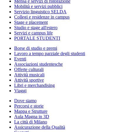
Mensa e servizi di ristorazione
Mobilità e servizi pubblici
Servizio linguistico SELDA
Collegi e residenze in campus
Stage e placement
Studio e stage all'estero
Servizi e campus life
PORTALE STUDENTI
Borse di studio e premi
Lavoro a tempo parziale degli studenti
Eventi
Associazioni studentesche
Offerte culturali
Attività musicali
Attività sportive
Libri e merchandising
Viaggi
Dove siamo
Percorsi e storie
Mappa e Strutture
Aula Magna in 3D
La città di Milano
Assicurazione della Qualità