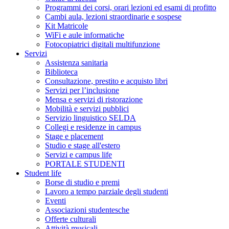
Programmi dei corsi, orari lezioni ed esami di profitto
Cambi aula, lezioni straordinarie e sospese
Kit Matricole
WiFi e aule informatiche
Fotocopiatrici digitali multifunzione
Servizi
Assistenza sanitaria
Biblioteca
Consultazione, prestito e acquisto libri
Servizi per l’inclusione
Mensa e servizi di ristorazione
Mobilità e servizi pubblici
Servizio linguistico SELDA
Collegi e residenze in campus
Stage e placement
Studio e stage all'estero
Servizi e campus life
PORTALE STUDENTI
Student life
Borse di studio e premi
Lavoro a tempo parziale degli studenti
Eventi
Associazioni studentesche
Offerte culturali
Attività musicali