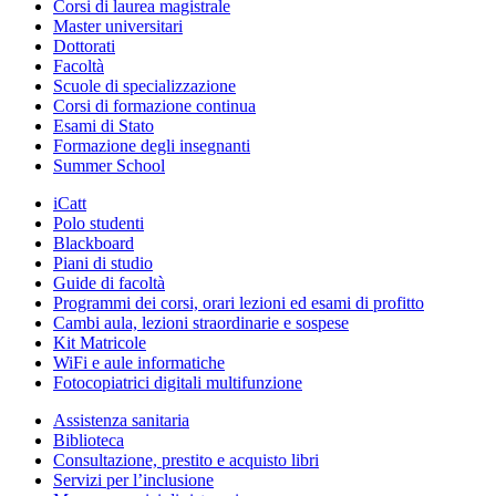
Corsi di laurea magistrale
Master universitari
Dottorati
Facoltà
Scuole di specializzazione
Corsi di formazione continua
Esami di Stato
Formazione degli insegnanti
Summer School
iCatt
Polo studenti
Blackboard
Piani di studio
Guide di facoltà
Programmi dei corsi, orari lezioni ed esami di profitto
Cambi aula, lezioni straordinarie e sospese
Kit Matricole
WiFi e aule informatiche
Fotocopiatrici digitali multifunzione
Assistenza sanitaria
Biblioteca
Consultazione, prestito e acquisto libri
Servizi per l’inclusione